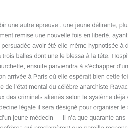
bir une autre épreuve : une jeune délirante, plu
ment remise une nouvelle fois en liberté, aya
, persuadée avoir été elle-même hypnotisée à d
a trois balles dont une le blessa à la tête. Hosp
urchette, ensuite parviendra à s’échapper d’un 
n arrivée à Paris où elle espérait bien cette foi
ie de l’état mental du célèbre anarchiste Ravach
ux des criminels aliénés selon le système déjà
cine légale il sera désigné pour organiser le 
 d’un jeune médecin — il n’a que quarante ans
nfrères qui proclamèrent que pareille responsab