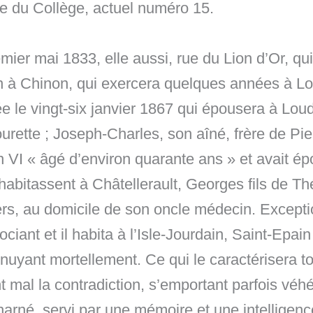
rue du Collège, actuel numéro 15.
ier mai 1833, elle aussi, rue du Lion d’Or, qui
in à Chinon, qui exercera quelques années à Lo
née le vingt-six janvier 1867 qui épousera à Lou
rette ; Joseph-Charles, son aîné, frère de Pie
 an VI « âgé d’environ quarante ans » et avait
abitassent à Châtellerault, Georges fils de Th
ers, au domicile de son oncle médecin. Excepti
ant et il habita à l’Isle-Jourdain, Saint-Epain s
nuyant mortellement. Ce qui le caractérisera to
ant mal la contradiction, s’emportant parfois v
harné, servi par une mémoire et une intelligence