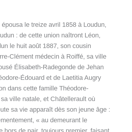
 épousa le treize avril 1858 à Loudun,
udun : de cette union naîtront Léon,
dun le huit août 1887, son cousin
rre-Clément médecin à Roiffé, sa ville
 épousé Élisabeth-Radegonde de Jehan
éodore-Édouard et de Laetitia Augry
on dans cette famille Théodore-
a ville natale, et Châtellerault où
ute sa vie apparaît dès son jeune âge :
éhémentement, « au demeurant le
 hors de pair, toujours premier, faisant