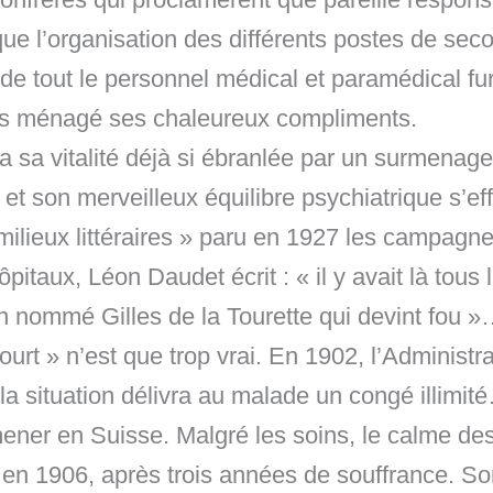
que l’organisation des différents postes de secou
e tout le personnel médical et paramédical fure
pas ménagé ses chaleureux compliments.
 sa vitalité déjà si ébranlée par un surmenage 
 et son merveilleux équilibre psychiatrique s’e
milieux littéraires » paru en 1927 les campagn
pitaux, Léon Daudet écrit : « il y avait là tou
on nommé Gilles de la Tourette qui devint fou 
rt » n’est que trop vrai. En 1902, l’Administr
la situation délivra au malade un congé illimi
ner en Suisse. Malgré les soins, le calme des
e en 1906, après trois années de souffrance. 