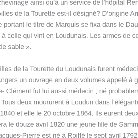
chevinage ainsi qu’à un service de l’hôpital 
Gilles de la Tourette est-il désigné? D’origine 
portant le titre de Marquis se fixa dans le Da
à celle qui vint en Loudunais. Les armes de cet
de sable ».
illes de la Tourette du Loudunais furent méde
 Angers un ouvrage en deux volumes appelé à gr
e- Clément fut lui aussi médecin ; né probable
68. Tous deux moururent à Loudun dans l’élégan
1840 et elle le 20 octobre 1864. Ils eurent deu
era le douze avril 1820 une jeune fille de Sam
cques-Pierre est né à Roiffé le sept avril 1792